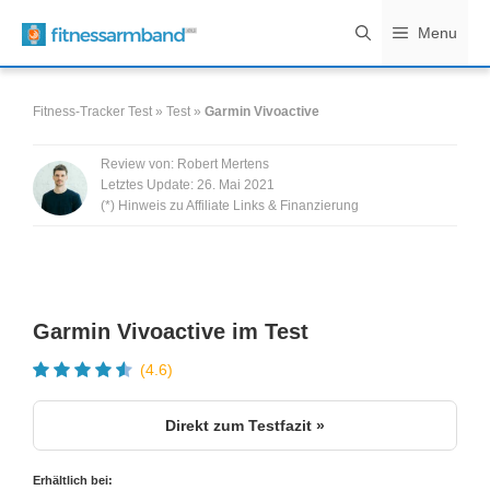
Zum
Menu
Inhalt
springen
Fitness-Tracker Test
»
Test
»
Garmin Vivoactive
Review von:
Robert Mertens
Letztes Update:
26. Mai 2021
(*) Hinweis zu Affiliate Links & Finanzierung
Garmin Vivoactive im Test
(4.6)
Direkt zum Testfazit »
Erhältlich bei: