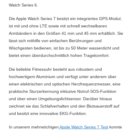
Watch Series 6.
LTE
Nein
Die Apple Watch Series 7 besitzt ein integriertes GPS-Modul,
Musiksteuerung
Ja
ist mit und ohne LTE sowie mit schnell wechselbaren
Musikwiedergabe
Nein
Armbändern in den Größen 41 mm und 45 mm erhältlich. Sie
lässt sich mithilfe von einfachen Berührungen und
Optischer HF-Sensor
Ja
Wischgesten bedienen, ist bis zu 50 Meter wasserdicht und
Radfahren
Ja
bietet einen überdurchschnittlich hohen Tragekomfort.
Rudern
Ja
Die beliebte Fitnessuhr besteht aus robustem und
hochwertigem Aluminium und verfügt unter anderem über
Schlaftracking
Ja
einen elektrischen und optischen Herzfrequenzmesser, eine
Schrittzählung
Ja
praktische Sturzerkennung inklusive Notruf-SOS-Funktion
und über einen Umgebungslichtsensor. Darüber hinaus
Schwimmen
Ja
zeichnet sie das Schlafverhalten und den Blutsauerstoff auf
und besitzt eine innovative EKG-Funktion.
Stressmessung
Ja
Thermometer
Nein
In unserem mehrwöchigen
Apple Watch Series 7 Test
konnte