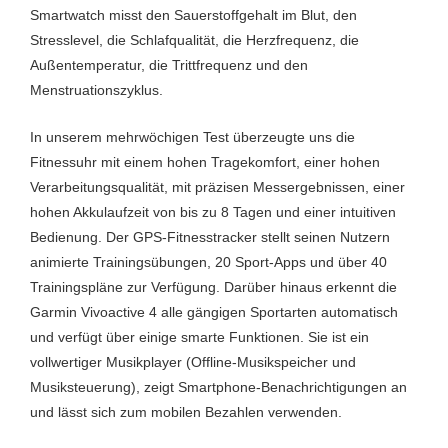
Smartwatch misst den Sauerstoffgehalt im Blut, den
Musikwiedergabe
Ja
Stresslevel, die Schlafqualität, die Herzfrequenz, die
LTE
Nein
Außentemperatur, die Trittfrequenz und den
Menstruationszyklus.
Laufen
Ja
In unserem mehrwöchigen Test überzeugte uns die
NFC
Ja
Fitnessuhr mit einem hohen Tragekomfort, einer hohen
Optischer HF-Sensor
Ja
Verarbeitungsqualität, mit präzisen Messergebnissen, einer
hohen Akkulaufzeit von bis zu 8 Tagen und einer intuitiven
Radfahren
Ja
Bedienung. Der GPS-Fitnesstracker stellt seinen Nutzern
animierte Trainingsübungen, 20 Sport-Apps und über 40
Rudern
Ja
Trainingspläne zur Verfügung. Darüber hinaus erkennt die
Schlaftracking
Ja
Garmin Vivoactive 4 alle gängigen Sportarten automatisch
und verfügt über einige smarte Funktionen. Sie ist ein
Schrittzählung
Ja
vollwertiger Musikplayer (Offline-Musikspeicher und
Schwimmen
Ja
Musiksteuerung), zeigt Smartphone-Benachrichtigungen an
und lässt sich zum mobilen Bezahlen verwenden.
Thermometer
Nein