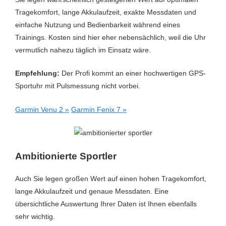
Tragekomfort, lange Akkulaufzeit, exakte Messdaten und
Optischer HF-Sensor
Ja
einfache Nutzung und Bedienbarkeit während eines
Radfahren
Ja
Trainings. Kosten sind hier eher nebensächlich, weil die Uhr
vermutlich nahezu täglich im Einsatz wäre.
Rudern
Ja
Empfehlung:
Der Profi kommt an einer hochwertigen GPS-
Schlaftracking
Ja
Sportuhr mit Pulsmessung nicht vorbei.
Schrittzählung
Ja
Garmin Venu 2 »
Garmin Fenix 7 »
Schwimmen
Ja
Stressmessung
Ja
Wandern
Nein
Ambitionierte Sportler
Wasserresitent/Wasserdicht
Ja
Auch Sie legen großen Wert auf einen hohen Tragekomfort,
lange Akkulaufzeit und genaue Messdaten. Eine
Wetter
Ja
übersichtliche Auswertung Ihrer Daten ist Ihnen ebenfalls
WLAN
Nein
sehr wichtig.