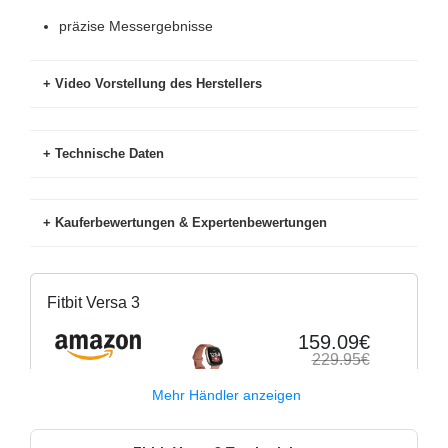
präzise Messergebnisse
Video Vorstellung des Herstellers
Technische Daten
Kauferbewertungen & Expertenbewertungen
ANT+
Nein
Käuferbewertungen Stand
Note (Anzahl
Barometer/Höhenmesser
Ja
(07/22)
Bewertungen)
Fitbit Versa 3
Benachrichtigungen
Ja
amazon.de
4,4 (33.734)
159.09€
229.95€
Bewegungssensor
Ja
mediamarkt.de
4.5 (27)
Lieferbar
Amazon.de
Mehr Händler anzeigen
Bluetooth Smart
Ja
saturn.de
4.1 (30)
Crosstrainer
Ja
Fitbit Versa 3