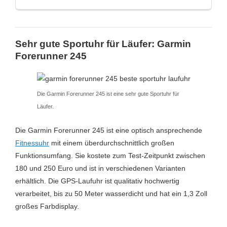
Display
MIP-Farbdisplay
Dynamisches Tagesziel
Ja
Sehr gute Sportuhr für Läufer: Garmin
Garmin Vivoactive 4S
EKG
Nein
Forerunner 245
Etagenzähler
Ja
189.00€
Saturn.de
GLONASS
Ja
Die Garmin Forerunner 245 ist eine sehr gute Sportuhr für
Läufer.
Golf
Ja
Amazon price updated:
23. Juli 2026 17:27
Die Garmin Forerunner 245 ist eine optisch ansprechende
GPS
Ja
Fitnessuhr
mit einem überdurchschnittlich großen
Hauttemperatur
Nein
Funktionsumfang. Sie kostete zum Test-Zeitpunkt zwischen
Zum Preisvergleich »
180 und 250 Euro und ist in verschiedenen Varianten
Inaktivitätsalarm
Ja
erhältlich. Die GPS-Laufuhr ist qualitativ hochwertig
verarbeitet, bis zu 50 Meter wasserdicht und hat ein 1,3 Zoll
Kalender
Ja
großes Farbdisplay.
Kalorienverbrauch
Ja