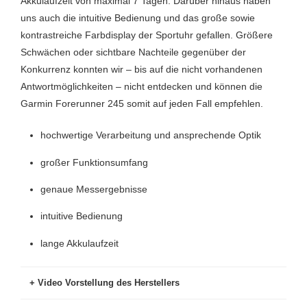
Akkulaufzeit von maximal 7 Tagen. Darüber hinaus haben
Schrittzählung
Ja
uns auch die intuitive Bedienung und das große sowie
Stressmessung
Ja
kontrastreiche Farbdisplay der Sportuhr gefallen. Größere
Schwächen oder sichtbare Nachteile gegenüber der
Thermometer
Ja
Konkurrenz konnten wir – bis auf die nicht vorhandenen
Antwortmöglichkeiten – nicht entdecken und können die
Uhrzeit
Ja
Garmin Forerunner 245 somit auf jeden Fall empfehlen.
Wandern
Ja
hochwertige Verarbeitung und ansprechende Optik
Wasserresitent/Wasserdicht
Ja
großer Funktionsumfang
Wetter
Ja
genaue Messergebnisse
WLAN
Ja
intuitive Bedienung
Workout
Ja
lange Akkulaufzeit
Video Vorstellung des Herstellers