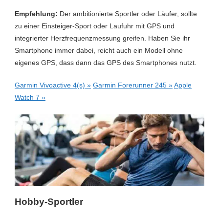
Workout
Ja
Empfehlung:
Der ambitionierte Sportler oder Läufer, sollte
zu einer Einsteiger-Sport oder Laufuhr mit GPS und
Laufen
Ja
integrierter Herzfrequenzmessung greifen. Haben Sie ihr
Etagenzähler
Ja
Smartphone immer dabei, reicht auch ein Modell ohne
eigenes GPS, dass dann das GPS des Smartphones nutzt.
Laufband
Ja
Garmin Vivoactive 4(s) »
Garmin Forerunner 245 »
Apple
Uhrzeit
Ja
Watch 7 »
Hobby-Sportler