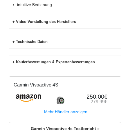
intuitive Bedienung
Video Vorstellung des Herstellers
Technische Daten
Kauferbewertungen & Expertenbewertungen
ANT+
Ja
Käuferbewertungen Stand
Note (Anzahl
Barometer/Höhenmesser
Ja
(08/22)
Bewertungen)
Garmin Vivoactive 4S
Benachrichtigungen
Ja
amazon.de
4.4 (9.515)
250.00€
279.99€
Bewegungssensor
Ja
mediamarkt.de
3.7 (21)
Lieferbar
Amazon.de
Mehr Händler anzeigen
Bluetooth Smart
Ja
saturn.de
4.1 (24)
Crosstrainer
Ja
Garmin Vivoactive 4S
Garmin Vivoactive 4s Testbericht »