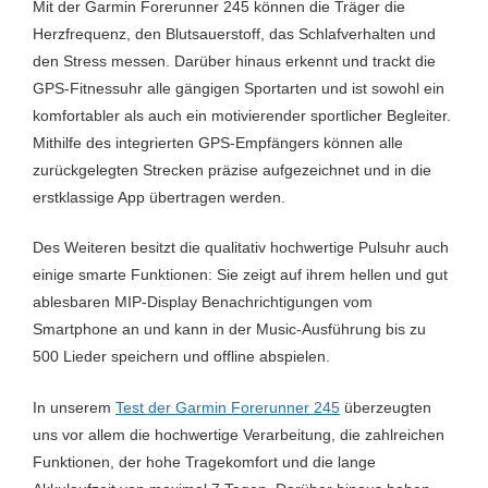
Mit der Garmin Forerunner 245 können die Träger die
Kompass
Ja
Herzfrequenz, den Blutsauerstoff, das Schlafverhalten und
den Stress messen. Darüber hinaus erkennt und trackt die
Laufband
Ja
GPS-Fitnessuhr alle gängigen Sportarten und ist sowohl ein
Laufen
Ja
komfortabler als auch ein motivierender sportlicher Begleiter.
Mithilfe des integrierten GPS-Empfängers können alle
LTE
Nein
zurückgelegten Strecken präzise aufgezeichnet und in die
Musiksteuerung
Ja
erstklassige App übertragen werden.
Musikwiedergabe
Ja
Des Weiteren besitzt die qualitativ hochwertige Pulsuhr auch
einige smarte Funktionen: Sie zeigt auf ihrem hellen und gut
NFC
Ja
ablesbaren MIP-Display Benachrichtigungen vom
Optischer HF-Sensor
Ja
Smartphone an und kann in der Music-Ausführung bis zu
500 Lieder speichern und offline abspielen.
Radfahren
Ja
In unserem
Test der Garmin Forerunner 245
überzeugten
Rudern
Ja
uns vor allem die hochwertige Verarbeitung, die zahlreichen
Schlaftracking
Ja
Funktionen, der hohe Tragekomfort und die lange