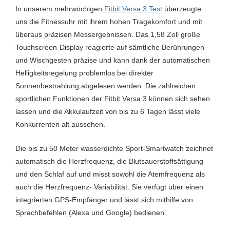
Optischer HF-Sensor
Ja
In unserem mehrwöchigen
Fitbit Versa 3 Test
überzeugte
uns die Fitnessuhr mit ihrem hohen Tragekomfort und mit
Radfahren
Ja
überaus präzisen Messergebnissen. Das 1,58 Zoll große
Rudern
Ja
Touchscreen-Display reagierte auf sämtliche Berührungen
und Wischgesten präzise und kann dank der automatischen
Schlaftracking
Ja
Helligkeitsregelung problemlos bei direkter
Sonnenbestrahlung abgelesen werden. Die zahlreichen
Schrittzählung
Ja
sportlichen Funktionen der Fitbit Versa 3 können sich sehen
Schwimmen
Ja
lassen und die Akkulaufzeit von bis zu 6 Tagen lässt viele
Konkurrenten alt aussehen.
Stressmessung
Ja
Die bis zu 50 Meter wasserdichte Sport-Smartwatch zeichnet
Thermometer
Nein
automatisch die Herzfrequenz, die Blutsauerstoffsättigung
Uhrzeit
Ja
und den Schlaf auf und misst sowohl die Atemfrequenz als
auch die Herzfrequenz- Variabilität. Sie verfügt über einen
Wandern
Ja
integrierten GPS-Empfänger und lässt sich mithilfe von
Wasserresitent/Wasserdicht
Ja
Sprachbefehlen (Alexa und Google) bedienen.