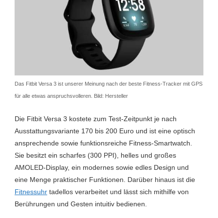
Amazon price updated:
23. Juli 2026 17:27
GPS
Ja
Hauttemperatur
Nein
Zum Preisvergleich »
Inaktivitätsalarm
Nein
Kalender
Ja
Das Fitbit Versa 3 ist unserer Meinung nach der beste Fitness-Tracker mit GPS
Kalorienverbrauch
Ja
für alle etwas anspruchsvolleren. Bild: Hersteller
Kompass
Ja
Die Fitbit Versa 3 kostete zum Test-Zeitpunkt je nach
Laufband
Ja
Ausstattungsvariante 170 bis 200 Euro und ist eine optisch
ansprechende sowie funktionsreiche Fitness-Smartwatch.
Laufen
Ja
Sie besitzt ein scharfes (300 PPI), helles und großes
LTE
Nein
AMOLED-Display, ein modernes sowie edles Design und
eine Menge praktischer Funktionen. Darüber hinaus ist die
Musiksteuerung
Ja
Fitnessuhr
tadellos verarbeitet und lässt sich mithilfe von
Musikwiedergabe
Ja
Berührungen und Gesten intuitiv bedienen.