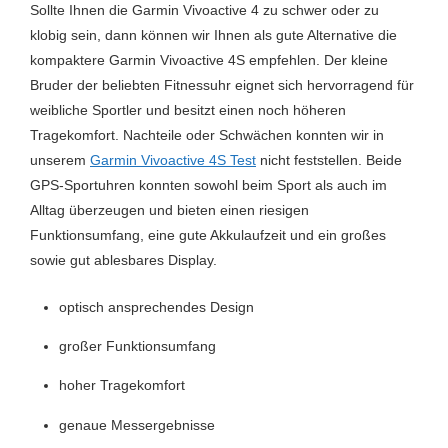
Sollte Ihnen die Garmin Vivoactive 4 zu schwer oder zu
Stressmessung
Ja
klobig sein, dann können wir Ihnen als gute Alternative die
Uhrzeit
Ja
kompaktere Garmin Vivoactive 4S empfehlen. Der kleine
Bruder der beliebten Fitnessuhr eignet sich hervorragend für
Wandern
Ja
weibliche Sportler und besitzt einen noch höheren
Tragekomfort. Nachteile oder Schwächen konnten wir in
Wasserresitent/Wasserdicht
Ja
unserem
Garmin Vivoactive 4S Test
nicht feststellen. Beide
Wetter
Ja
GPS-Sportuhren konnten sowohl beim Sport als auch im
Alltag überzeugen und bieten einen riesigen
WLAN
Ja
Funktionsumfang, eine gute Akkulaufzeit und ein großes
Workout
Ja
sowie gut ablesbares Display.
optisch ansprechendes Design
großer Funktionsumfang
hoher Tragekomfort
genaue Messergebnisse