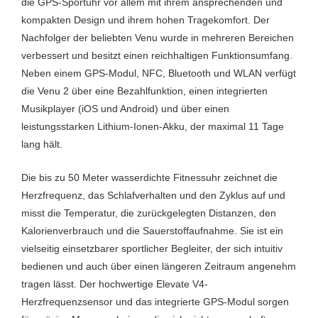
die GPS-Sportuhr vor allem mit ihrem ansprechenden und
Brustgurt)
Brustgurt)
8 Stund
kompakten Design und ihrem hohen Tragekomfort. Der
GPS Nu
Kundenwertung:
Kundenwertung:
Kund
20 Stunden Akku bei
15 Stunden Akku bei
Nachfolger der beliebten Venu wurde in mehreren Bereichen
GPS Nutzung
GPS Nutzung
8 Tage
verbessert und besitzt einen reichhaltigen Funktionsumfang.
35.400 Bewertungen
58.000 Bewertungen
19.500
Nutzun
Neben einem GPS-Modul, NFC, Bluetooth und WLAN verfügt
14 Tage+ Akku ohne
8 Tage+ Akku ohne GPS
GPS Nutzung
Nutzung
50m wa
die Venu 2 über eine Bezahlfunktion, einen integrierten
159.09€ |
9
Musikplayer (iOS und Android) und über einen
50m wasserdicht
50m wasserdicht
Amazon.de »
Amaz
leistungsstarken Lithium-Ionen-Akku, der maximal 11 Tage
lang hält.
139.00€ |
120.
Saturn.de »
Die bis zu 50 Meter wasserdichte Fitnessuhr zeichnet die
Kundenwertung:
Kundenwertung:
Kund
Herzfrequenz, das Schlafverhalten und den Zyklus auf und
12
misst die Temperatur, die zurückgelegten Distanzen, den
154.99€ |
Satu
3.800 Bewertungen
7.300 Bewertungen
2.300 
Kalorienverbrauch und die Sauerstoffaufnahme. Sie ist ein
Mediamarkt.de
»
vielseitig einsetzbarer sportlicher Begleiter, der sich intuitiv
bedienen und auch über einen längeren Zeitraum angenehm
245.00€ |
129.71€ |
25
tragen lässt. Der hochwertige Elevate V4-
Saturn.de »
Amazon.de »
Amaz
Herzfrequenzsensor und das integrierte GPS-Modul sorgen