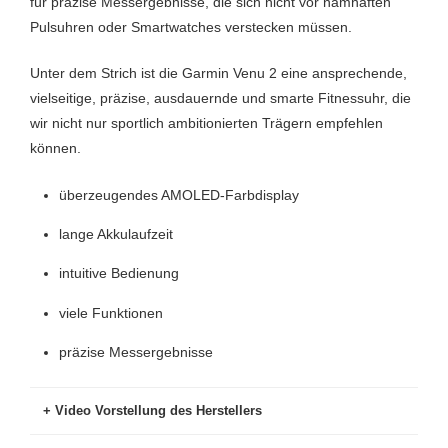
für präzise Messergebnisse, die sich nicht vor namhaften
245.00€ |
220.00€ | »
Pulsuhren oder Smartwatches verstecken müssen.
Saturn.de »
194.99€ |
18
Unter dem Strich ist die Garmin Venu 2 eine ansprechende,
259.90€ | »
Saturn.de »
Satu
vielseitige, präzise, ausdauernde und smarte Fitnessuhr, die
wir nicht nur sportlich ambitionierten Trägern empfehlen
können.
überzeugendes AMOLED-Farbdisplay
lange Akkulaufzeit
intuitive Bedienung
viele Funktionen
präzise Messergebnisse
Video Vorstellung des Herstellers