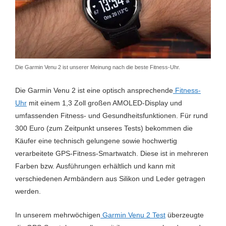
"Unser aktueller Testsieger,
"Sehr gute Sportuhr mit
"Sehr gut
mit sehr vielen
sehr vielen Funktionen für
und Radf
Uhrzeit & Stoppuhr
Uhrzeit & Stoppuhr
Uhrzeit
Sportfunktionen, guter
die man sonst tiefer in die
Herzfrequ
Viele Sportprogramme
Misst Schritte,
Misst Sc
Herzfrequenzmessung und
Tasche greifen muss."
kla
Distanzen, Kalorien
Distanz
klasse App."
Misst Schritte,
Trainin
Die Garmin Venu 2 ist unserer Meinung nach die beste Fitness-Uhr.
Distanzen, Etagen,
Schlafanalyse
Kalorie
Uhrzeit & Stoppuhr
Uhrzeit & Stoppuhr
Uhrzeit
Laufeinheiten, Kalorien
Inaktivitätsalarm
Die Garmin Venu 2 ist eine optisch ansprechende
Fitness-
Schlafa
GPS
GPS
GPS
Schlafanalyse
Uhr
mit einem 1,3 Zoll großen AMOLED-Display und
Smartfunktionen
Herzfr
Misst Schritte,
Misst Schritte,
Misst Sc
umfassenden Fitness- und Gesundheitsfunktionen. Für rund
Herzfrequenz
10 Tage Batterielaufzeit
Distanzen, Kalorien
Distanzen, Kalorien
Distanz
300 Euro (zum Zeitpunkt unseres Tests) bekommen die
Inaktivi
Inaktivitätsbalken
Käufer eine technisch gelungene sowie hochwertig
wasserdicht
Lauftrainer
Über Apps erweiterbar
Für vie
Smartfu
verarbeitete GPS-Fitness-Smartwatch. Diese ist in mehreren
Smartfunktionen
Activity
Für viele Sportarten &
Für viele Sportarten &
Farben bzw. Ausführungen erhältlich und kann mit
7 Tage 
nutzbar
7 Tage Batterielaufzeit
Activity-Tracking
Activity-Tracking
verschiedenen Armbändern aus Silikon und Leder getragen
50m wa
nutzbar
nutzbar
Herzfr
werden.
50m wasserdicht
Handge
Herzfrequenz (am
Herzfrequenz (am
Brustgu
In unserem mehrwöchigen
Garmin Venu 2 Test
überzeugte
Handgelenk & per
Handgelenk & per