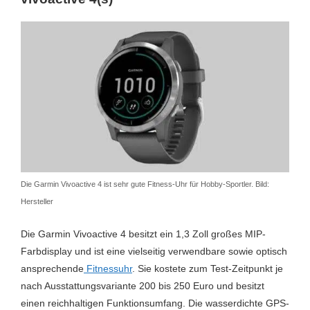
Garmin Venu 2
Etagenzähler
Ja
259.90€
GLONASS
Ja
Lieferbar
Golf
Ja
GPS
Ja
Zum Preisvergleich »
Hauttemperatur
Nein
Inaktivitätsalarm
Ja
Die Garmin Vivoactive 4 ist sehr gute Fitness-Uhr für Hobby-Sportler. Bild:
Kalender
Ja
Hersteller
Kalorienverbrauch
Ja
Die Garmin Vivoactive 4 besitzt ein 1,3 Zoll großes MIP-
Kompass
Ja
Farbdisplay und ist eine vielseitig verwendbare sowie optisch
ansprechende
Fitnessuhr
. Sie kostete zum Test-Zeitpunkt je
Laufband
Ja
nach Ausstattungsvariante 200 bis 250 Euro und besitzt
Musiksteuerung
Ja
einen reichhaltigen Funktionsumfang. Die wasserdichte GPS-