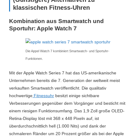
klassischen Fitness-Uhren
Etagenzähler
Ja
159.00€
Kombination aus Smartwatch und
Saturn.de
GLONASS
Ja
Sportuhr: Apple Watch 7
Golf
Nein
GPS
Ja
Die Appel Watch 7 kombiniert Smartwatch- und Sportuhr-
Zum Preisvergleich »
Hauttemperatur
Nein
Funktionen.
Inaktivitätsalarm
Ja
Mit der Apple Watch Series 7 hat das US-amerikanische
Unternehmen bereits die 7. Generation der weltweit meist
Kalender
Ja
verkauften Smartwatch veröffentlicht. Die qualitativ
hochwertige
Fitnessuhr
besitzt einige sichtbare
Kalorienverbrauch
Ja
Verbesserungen gegenüber dem Vorgänger und besticht mit
Kompass
Ja
einem riesigen Funktionsumfang. Das 1,9 Zoll große OLED-
Retina-Display löst mit 368 x 448 Pixeln auf, ist
Laufband
Ja
überdurchschnittlich hell (1.000 Nits) und dank der
Laufen
Ja
schmaleren Ränder um 20 Prozent größer als bei der Apple