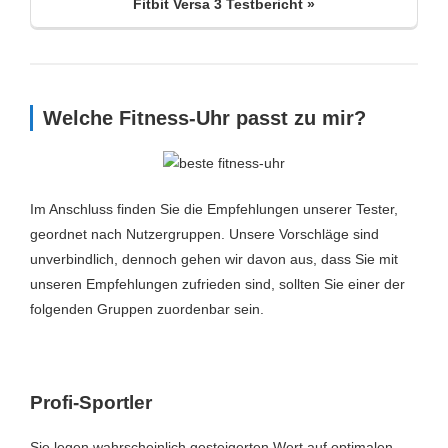
Fitbit Versa 3 Testbericht »
Display
AMOLED-Farbdisplay
139.00€
GPS
Ja
Saturn.de
GLONASS
Nein
Welche Fitness-Uhr passt zu mir?
Fitbit Versa 3
EKG
Nein
154.99€
Inaktivitätsalarm
Nein
Im Anschluss finden Sie die Empfehlungen unserer Tester,
Mediamarkt.de
Kalorienverbrauch
Ja
geordnet nach Nutzergruppen. Unsere Vorschläge sind
unverbindlich, dennoch gehen wir davon aus, dass Sie mit
Amazon price updated:
23. Juli 2026 17:24
Kalender
Nein
unseren Empfehlungen zufrieden sind, sollten Sie einer der
folgenden Gruppen zuordenbar sein.
Kompass
Nein
Zum Preisvergleich »
LTE
Nein
Musiksteuerung
Ja
Profi-Sportler
Musikwiedergabe
Ja
Sie legen wahrscheinlich gesteigerten Wert auf optimalen