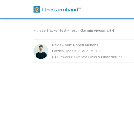
Zum
Inhalt
springen
Fitness-Tracker Test
»
Test
»
Garmin vivosmart 4
Review von:
Robert Mertens
Letztes Update:
6. August 2026
(*) Hinweis zu Affiliate Links & Finanzierung