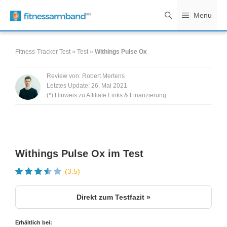
Zum
Menu
Inhalt
springen
Fitness-Tracker Test
»
Test
»
Withings Pulse Ox
Review von:
Robert Mertens
Letztes Update:
26. Mai 2021
(*) Hinweis zu Affiliate Links & Finanzierung
Withings Pulse Ox im Test
(3.5)
Direkt zum Testfazit »
Erhältlich bei: